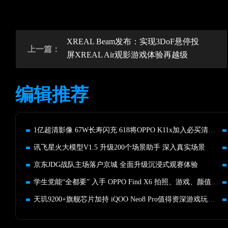
XREAL Beam发布：实现3DoF悬停投
上一篇：
屏XREAL Air观影游戏体验再越级
编辑推荐
1亿超清影像 67W长寿闪充 618将OPPO K11x加入必买清单！
讯飞星火大模型V1.5 升级200个场景助手 深入真实场景
京东JDG战队主场落户京城 全面升级沉浸式观赛体验
学生党能“全都要” 入手 OPPO Find X6 拍照、游戏、颜值全在线
天玑9200+旗舰芯片加持 iQOO Neo8 Pro值得资深游戏玩家入手