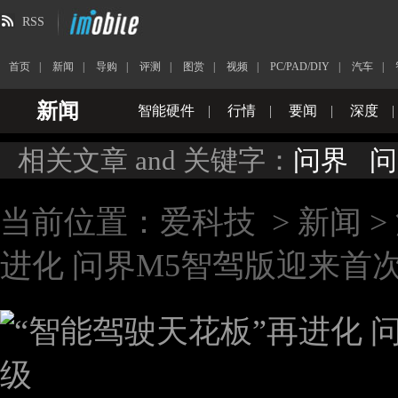
RSS
首页
|
新闻
|
导购
|
评测
|
图赏
|
视频
|
PC/PAD/DIY
|
汽车
|
新闻
智能硬件
|
行情
|
要闻
|
深度
|
相关文章 and 关键字：
问界
问
当前位置：
爱科技
>
新闻
>
进化 问界M5智驾版迎来首次