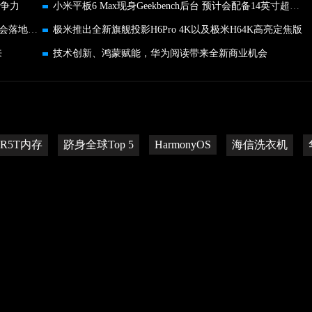
竞争力
小米平板6 Max现身Geekbench后台 预计会配备14英寸超大屏幕
新设计带来新体验 三星Galaxy Z Fold5|Z Flip5品鉴会落地北京
极米推出全新旗舰投影H6Pro 4K以及极米H64K高亮定焦版
来
技术创新、鸿蒙赋能，华为阅读带来全新商业机会
DR5T内存
跻身全球Top 5
HarmonyOS
海信洗衣机