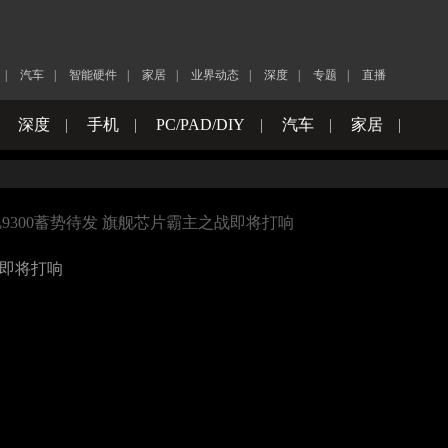
|
汽车
|
智能硬件
|
家居
|
业界动态
|
深度
|
专题
|
直播
|
深度
|
手机
|
PC/PAD/DIY
|
汽车
|
家居
|
与天玑9300蓄势待发 旗舰芯片霸主之战即将打响