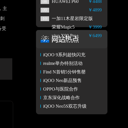
HUAWEI P60
￥4488
，主
￥4899
于刺
一加11木星岩限定版
荣耀Magic5
￥3999
备受
vivo X90 Pro+
￥6499
iQOO 9系列超快闪充
realme举办特别活动
Find N首销5分钟售罄
iQOO Neo新品预售
OPPO与医院合作
京东深化战略合作
iQOO Neo5S双芯升级