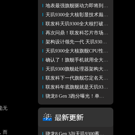
地表最强旗舰驱动力即将到来 天玑9300“全大核”重磅登场
天玑9300全大核彰显技术巅峰 联发科稳坐芯片市场宝座
联发科天玑9300全大核打破天花板，出货量再次夺得全球第一
再次问鼎！联发科芯片市场份额全球第一天玑9300全大核来势汹汹
架构设计领先一代 天玑9300用8个全大核冲性能 功耗大降
天玑9300全大核旗舰CPU性能太顶了！功耗降一半
确认了！旗舰手机就用全大核处理器！网传天玑9300将有大升级
天玑9300旗舰处理器架构大改 CPU性能爆表 功耗降50%
联发科下一代旗舰芯定名天玑9300 芯片市场又要神仙打架了
联发科年底旗舰就是天玑9300 大V爆料史无前例的大改款
骁龙8 Gen 3跑分曝光！单核1930 多核6236
毫无
，而
骁龙8 Gen 3与天玑9300蓄势待发 旗舰芯片霸主之战即将打响