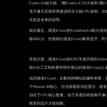
Cortex-X4超大核、5颗Cortex-A720大核和
龙不像天玑那样用激进的全大核CPU架构，
无疑是未来的趋势。
就在最近，骁龙8 Gen3的GeekBench 6跑分
核6661分。性能相比骁龙8 Gen2略有提升
其他方面，骁龙8 Gen3的GPU常规升级到Ad
电N3E工艺制程要到明年推出的骁龙8 Gen4上
说到骁龙8 Gen4，从数码闲聊站的爆料来看，骁龙
个Phoenix M核心。但另据最新消息显示，骁
别在于CPU核心数量。由于高通自研架构不像
商拿到流片才能知晓。