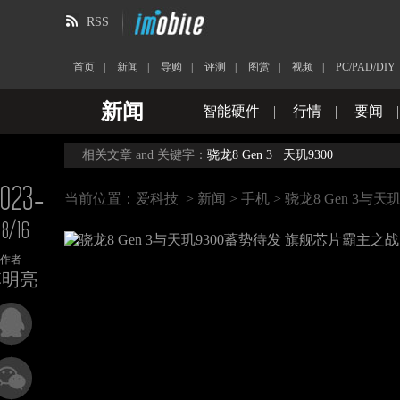
RSS
首页
|
新闻
|
导购
|
评测
|
图赏
|
视频
|
PC/PAD/DIY
新闻
智能硬件
|
行情
|
要闻
相关文章 and 关键字：
骁龙8 Gen 3
天玑9300
023-
当前位置：
爱科技
>
新闻
>
手机
> 骁龙8 Gen 3
8/16
作者
李明亮