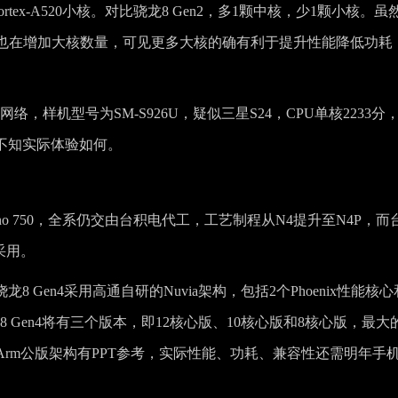
2颗Cortex-A520小核。对比骁龙8 Gen2，多1颗中核，少1颗小核。虽
但也在增加大核数量，可见更多大核的确有利于提升性能降低功耗
流传网络，样机型号为SM-S926U，疑似三星S24，CPU单核2233分
，尚不知实际体验如何。
reno 750，全系仍交由台积电代工，工艺制程从N4提升至N4P，而
采用。
8 Gen4采用高通自研的Nuvia架构，包括2个Phoenix性能核心
龙8 Gen4将有三个版本，即12核心版、10核心版和8核心版，最大
Arm公版架构有PPT参考，实际性能、功耗、兼容性还需明年手