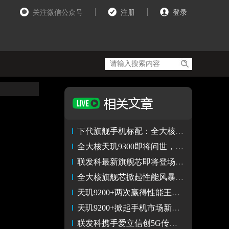
关注微信公众号
注册
登录
下代旗舰手机标配：全大核天玑9300和极速LPDDR5T内存
全大核天玑9300即将问世，智能手机高端市场迎来新巅峰
联发科最新旗舰芯即将登场 全大核天玑9300引领移动游戏新风潮
全大核旗舰芯掀起性能风暴，天玑9300将让游戏愈发畅快
天玑9200+两次赢得性能王者 天玑9300全大核设计理论实力更强
天玑9200+掀起手机市场新浪潮 天玑9300性能表现更值得期待
联发科携手爱立信创5G传输记录 期待天玑9300全大核的绝佳表现