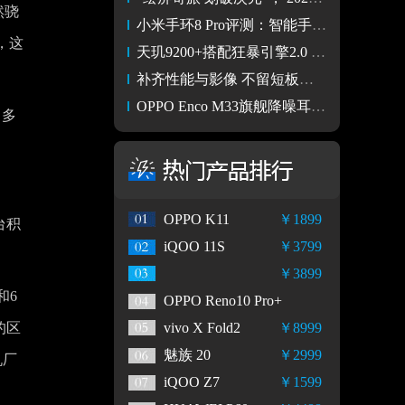
然骁
小米手环8 Pro评测：智能手环的价格 智能手表的体验！
，这
天玑9200+搭配狂暴引擎2.0 Redmi K60至尊版到底有多强悍
补齐性能与影像 不留短板的折叠旗舰 小米MIX Fold 3评测
OPPO Enco M33旗舰降噪耳机惊喜开售，运动爱好者的最佳搭子
，多
OPPO K11
￥1899
台积
iQOO 11S
￥3799
￥3899
和6
OPPO Reno10 Pro+
的区
vivo X Fold2
￥8999
魅族 20
￥2999
机厂
iQOO Z7
￥1599