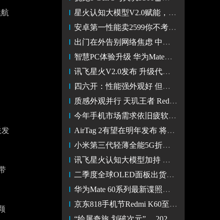
续航
星火认知大模型V2.0赋能，讯飞会议耳机系列打造会议效率天花板
安卓第一性能卖2599你不考虑一下？Redmi K60 至尊版评测
出门在外告别网络焦虑 中兴F50 5G随身WiFi上手体验
智慧PC体验升级 华为MateBook多款新品升级32G大内存
讯飞星火V2.0发布 升级代码能力和多模态能力
四六开：性能强外观好 但…真的稳吗？Redmi K60 至尊版优缺点评
质感外观并行 天玑王者 Redmi K60 至尊版图赏
今年手机市场需求依旧疲软 iPhone 15系列面临较大出货压力
联发
AirTag 2有望在明年发布 将实现3D精准定位功能
小米第三代轻薄全能5G折叠屏正式发售 官方首推重磅购机权益礼包
讯飞星火认知大模型加持 科大讯飞AI智能鼠标AM50为高效办公添力
带
二季度全球OLED面板出货量达1.7亿台 国产厂商需求旺盛
华为Mate 60系列最新谍照曝光 背面采用双色设计
京东818手机节Redmi K60至尊版 享以旧换新与180天只换不修服务
颗
“绘屏奇旅 划破次元”， 2023 乐划锁屏插画大赏正式开启