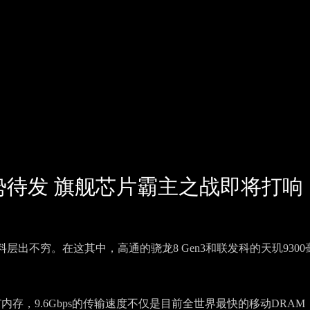
00蓄势待发 旗舰芯片霸主之战即将打响
出不穷。在这其中，高通的骁龙8 Gen3和联发科的天玑9300
T内存，9.6Gbps的传输速度不仅是目前全世界最快的移动DRAM