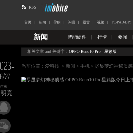
RSS
首页
|
新闻
|
导购
|
评测
|
图赏
|
视频
|
PC/PAD/DIY
新闻
智能硬件
|
行情
|
要闻
相关文章 and 关键字：
OPPO Reno10 Pro
星籁版
023-
当前位置：
爱科技
>
新闻
>
手机
> 尽显梦幻神秘质感 O
6/27
作者
李明亮