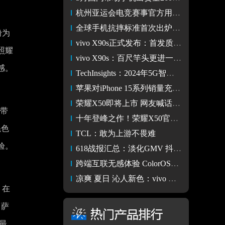
杭州亚运会电竞赛事官方用机iQOO 11S官宣 将于7月4日19:00发布
全球手机抗摔标准首次出炉，手机抗摔有了“度量衡”！
粉为
vivo X90s正式发布：首发质感色彩 搭载天玑9200+ 售价3999起
照耀
vivo X90s：百尺竿头更进一步 新芯片+新色彩焕发新生机
感。
TechInsights：2024年5G智能手机渗透率预计将达到72%
苹果对iPhone 15系列销量充满信心 前期备货约9000万台
荣耀X50即将上市 网友喊话荣耀中国区CMO姜海荣会否再摔机
户带
十年登峰之作！荣耀X50官宣7月5日发布：登峰悬念值得期待！
混色
TCL：敢为上游不畏难
验。
618战报汇总：淡化GMV 抖音+快手成为新的增长点
跨端互联无感体验 ColorOS双5G通信共享实现多设备通信自由
凉爽 夏日 沁人新色：vivo X90s青漾图赏
，在
、萨
最