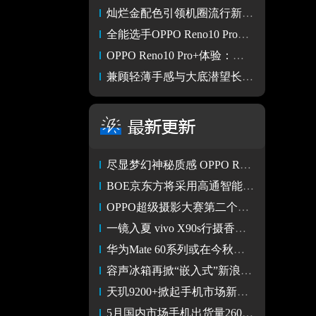
灿烂金配色引领机圈流行新趋势 OPPO Reno10 Pro+外观专项解析
全能选手OPPO Reno10 Pro+ 用它拍人更美
OPPO Reno10 Pro+体验：以我之“长” 记录光影之美
兼顾轻薄手感与大底潜望长焦 OPPO Reno10 Pro+重量仅为194g
尽显梦幻神秘质感 OPPO Reno10 Pro星籁版今日上市
BOE京东方将采用高通智能视频协作平台 打造沉浸式会议解决方案
OPPO超级摄影大赛第二个月获奖作品出炉 用镜头叙述那些爱的语言
一镜入夏 vivo X90s行摄香港 追光之旅Vlog
华为Mate 60系列或在今秋问世 目前供应链已开始供货
容声冰箱再掀“嵌入式”新浪潮 双净·平嵌508新品冰箱即将面世
天玑9200+掀起手机市场新浪潮 天玑9300性能表现更值得期待
5月国内市场手机出货量2603.7万部 同比增长25.2%