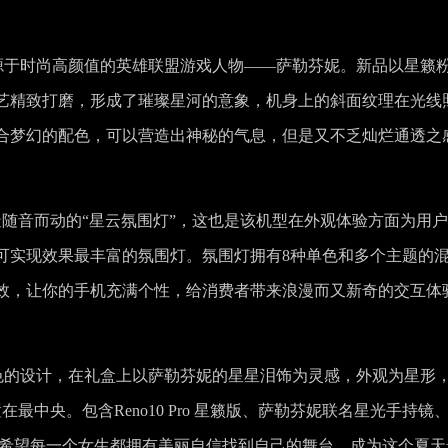
计灵感来源于时尚高颜值的英雄联盟游戏人物——萨勒芬妮。新品以星籁
艺精致打磨，形成了璀璨星河的意象，机身上的斜面纹理在光线
合梦幻的配色，可以营造出神秘的气息，但是又不乏灿烂通透之
co部分创造随音而动的“星云氛围灯”，这也是该机型在外观体验方面为用
可实现效果最丰富的氛围灯。氛围灯拥有8种单色和多个主题的
效，让你的手机充满个性，给消费者带来浪漫而又新奇的交互体
版最具特色的设计，在礼盒上以萨勒芬妮的星星泪饰为灵感，外观为星形
中央。包含Reno10 Pro 星籁版、萨勒芬妮联名星光手持镜
PPO希望每一个女生都拥有美丽自信找到自己的舞台，成为这个夏天