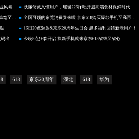
业风暴
既懂储藏又懂用户，璀璨226厅吧开启高端食材保鲜时代
领广州消费券 来京东买OPPO、小米、魅族等手机单笔至高减400元
全国可领的东莞消费券来啦 京东618购买爆款手机至高再减500元
补贴
16日20点魅族&京东20周年生日会 超多福利回馈新老用户！
HarmonyOS极客马拉松2023启动 诚邀极客们用键盘码出无限可能！
今晚8点狂欢开启 换新手机就来京东618省钱又省心
18
618
京东20周年
湖北
618
华为