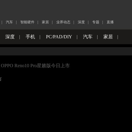
|
汽车
|
智能硬件
|
家居
|
业界动态
|
深度
|
专题
|
直播
|
深度
|
手机
|
PC/PAD/DIY
|
汽车
|
家居
|
PPO Reno10 Pro星籁版今日上市