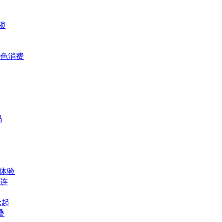
锁
色消费
吗
体验
连
元起
叠