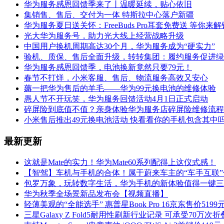
华为服务感恩回馈季来了丨温暖延续，贴心依旧
集销售、售后、交付为一体 特斯拉中心落户新疆
华为服务夏日送关怀：FreeBuds Pro耳套免费送 等你来解
光大华为服务号，助力光大线上经营战略升级
中国用户换机周期高达30个月，华为服务成为“硬实力”
验机、质保、售后全面升级，转转集团：履约服务促进绿
华为服务感恩回馈季，电池换新竟然只要79元！
春节不打烊，小米客服、售后、物流服务高效又安心
薅一把华为售后的羊毛——华为99元换电池的维修体验
愚人节不开玩笑，华为服务回馈活动4月1日正式启动
碎屏险到底值不值？亲身体验华为服务店碎屏险维修流程
小米售后推出49元换电池活动 快看看你的手机包含其中
最新更新
这就是Mate的实力！华为Mate60系列配得上这仪式感！
【智驾】车机与手机的合体！属于蔚来车主的“车手互联”
包罗万象，玩转数字生活，华为手机的新体验值得一键三
华为秋季全场景新品发布会【视频直播】
轻薄美观的“全能选手” 惠普星Book Pro 16京东售价5199
三星Galaxy Z Fold5耐用性刷新行业记录 可承受70万次折