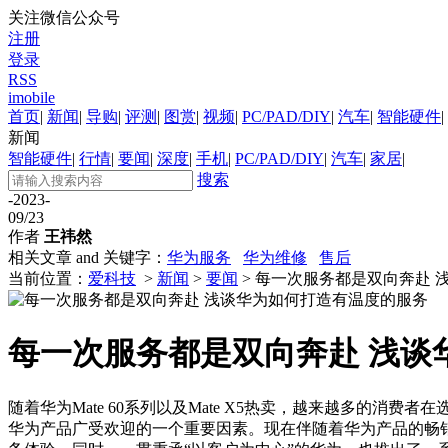
关注微信公众号
注册
登录
RSS
imobile
首页
|
新闻
|
导购
|
评测
|
图赏
|
视频
|
PC/PAD/DIY
|
汽车
|
智能硬件
|
新闻
智能硬件
|
行情
|
要闻
|
深度
|
手机
|
PC/PAD/DIY
|
汽车
|
家居
|
搜索
-2023-
09/23
作者
王祎然
相关文章 and 关键字：
华为服务
华为维修
售后
当前位置：
爱科技
>
新闻
>
要闻
> 每一次服务都是双向奔赴
每一次服务都是双向奔赴 浅谈
随着华为Mate 60系列以及Mate X5热卖，越来越多
华为产品广受欢迎的一个重要因素。现在伴随着华为产品的畅