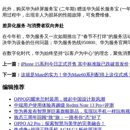
此外，购买华为碎屏服务宝 (二年期) 赠送华为延长服务宝 (
用过程中，出现非人为损坏的性能故障，可免费维修。
差异化服务 与消费者双向奔赴
在今年初，华为服务又一次如期推出了“春节不打烊”的服务活
决华为设备的任何问题；华为服务热线950800、华为服务官
在数字化时代，华为始终坚持“以客户为中心”的理念，聚焦
上一篇：
iPhone 15系列今日正式开售 其中标准版已跌破首发价
下一篇：
这就是Mate的实力！华为Mate60系列配得上这仪式感
编辑推荐
OPPO闪耀米兰时装周，掀起中国设计新风潮
中端用户使用体验再越级 Redmi Note 13 Pro+评测
华为将发布智慧屏巨幕旗舰新品，实现玩手机一样玩电视
致态三周年回顾“致”旅：一路有你“态”好了
OPPO A2 Pro：探索智慧与美学的完美融合！
热成像+超强三防手机 AGM G2 板砖届顶流