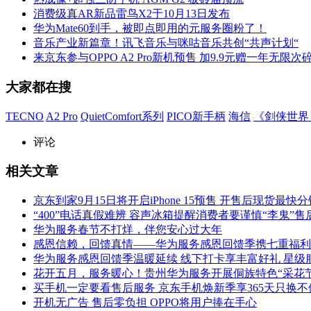
消费级真AR新品雷鸟X2于10月13日发布
华为Mate60到手，被即点即用的元服务圈粉了！
音乐产业新篇章！讯飞音乐与咪咕音乐共创“共声计划“
来京东参与OPPO A2 Pro新机预售 加9.9元赠一年无限次
大家都在搜
TECNO
A2 Pro
QuietComfort系列
PICO新手柄
海信
《剑侠世界
评论
相关文章
京东到家9月15日将开启iPhone 15预售 开售后现货最快
“400”电话真假难辨 容声冰箱提醒消费者要谨慎“李鬼”售
华为服务春节不打烊，伴您安心过大年
感恩信赖，回馈真情——华为服务感恩回馈季携七重福利
华为服务感恩回馈季温暖延续 线下打卡享丰富好礼 星级
花开五月，服务暖心！贵州华为服务开展侗族特色“采花节
买手机一定要看售后服务 京东手机焕新季享365天只换不
开机无广告 售后零负担 OPPO将用户捧在手心