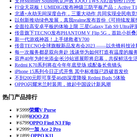
支持Monster Sound电竞声效 iQOO TWS Air2首销价119元
行业天花板！UMIDIGI发布神级三防平板产品：Active T
北通×永劫无间深度合作，三重大动作 共同实现全民电竞
以创新推动绿色发展，真我realme发布首份《可持续发展
全面拉高安卓平板的体验上限 三星Galaxy Tab S9 Ultra评
传音旗下TECNO发布PHANTOM V Flip 5G，首款小
新一代游戏神器！上手拯救者Y700
传音TECNO全球旗舰新品发布会2023 ——以先锋科技
每一次服务都是双向奔赴 浅谈华为如何打造有温度的服
容声40年为时光添金|长沙站巡展即将启幕，共探鲜活生
Redmi K70系列将在今年年底登场 或配备长焦镜头
iPhone 15系列今日正式开售 其中标准版已跌破首发价
不到200元即可享受46dB深度降噪 Redmi Buds 5体验
OPPO闪耀米兰时装周，掀起中国设计新风潮
热门产品排行
￥5999
荣耀V Purse
￥1699
iQOO Z8
￥6799
OPPO Find N3 Flip
￥2999
一加 Ace 2 Pro
￥1899
OPPO K11