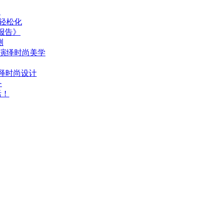
1
轻松化
报告》
测
折叠演绎时尚美学
诠释时尚设计
务
活！