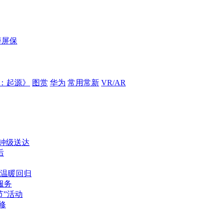
碎屏保
：起源》
图赏
华为
常用常新
VR/AR
分钟级送达
后
温暖回归
服务
”活动
修