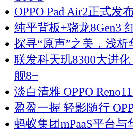
OPPO Pad Air2正
纯平背板+骁龙8Gen3 红
探寻“原声”之美，浅
联发科天玑8300大进
舰8+
淡白清雅 OPPO Reno
盈盈一握 轻影随行 OPP
蚂蚁集团mPaaS平台